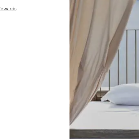
áRewards