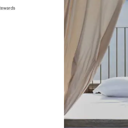
áRewards