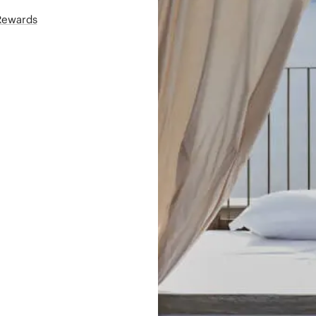
áRewards