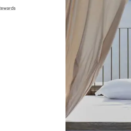
áRewards