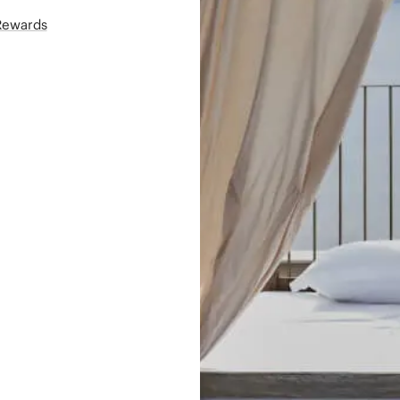
áRewards