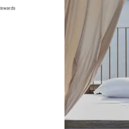
áRewards