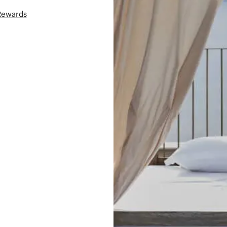
áRewards