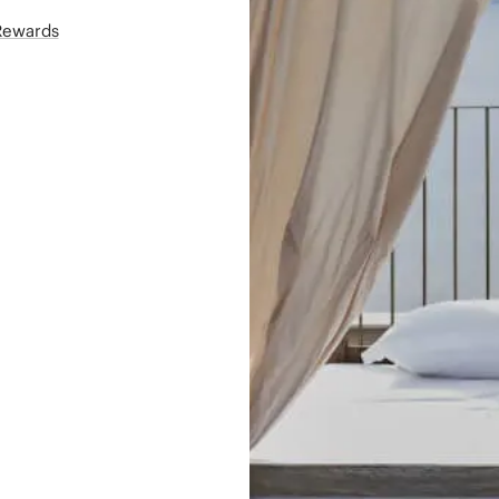
áRewards