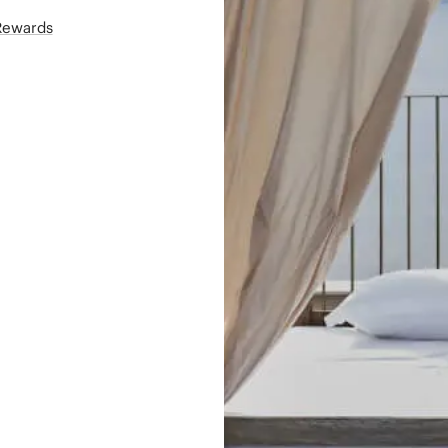
áRewards