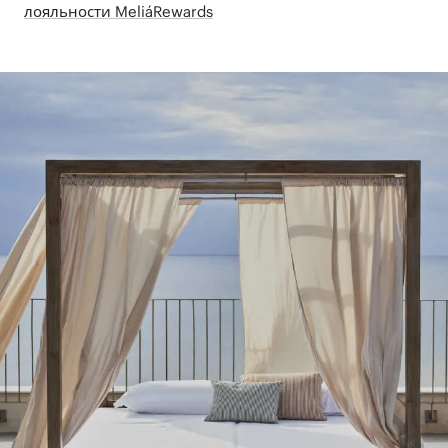
лояльности MeliáRewards