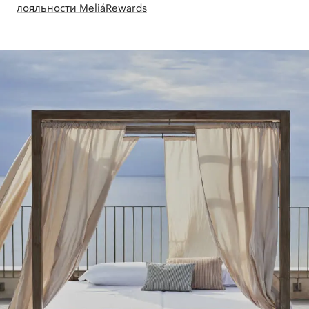
лояльности MeliáRewards