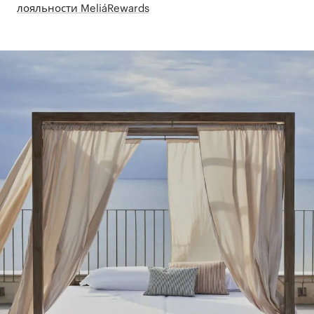
лояльности MeliáRewards