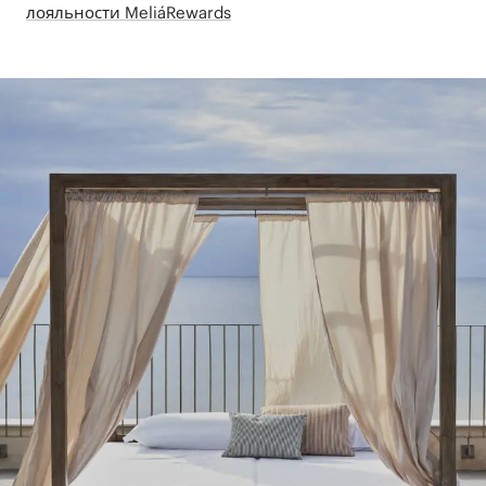
лояльности MeliáRewards