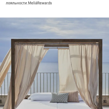
лояльности MeliáRewards