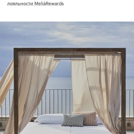
лояльности MeliáRewards