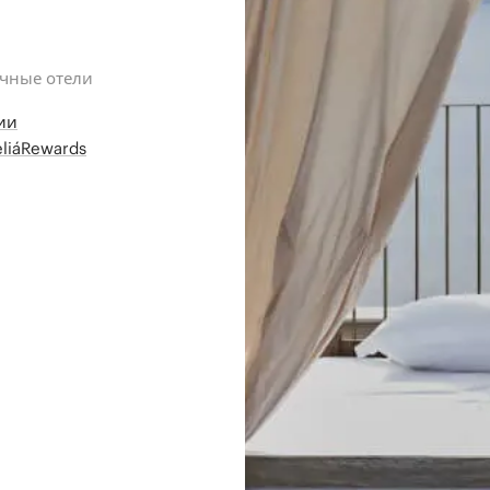
ичные отели
ии
liáRewards