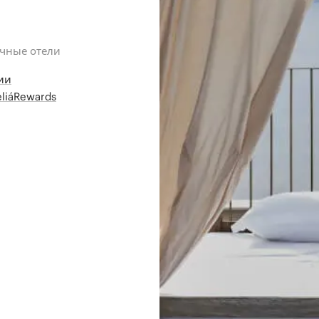
ичные отели
ии
liáRewards