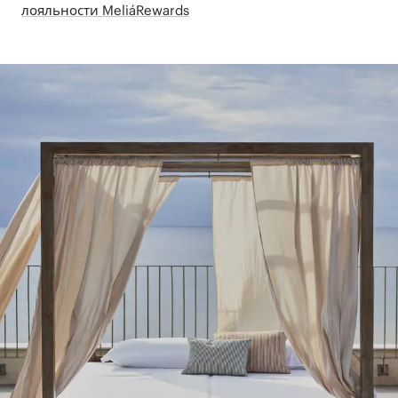
лояльности MeliáRewards