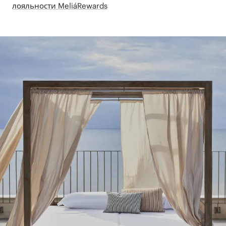
лояльности MeliáRewards