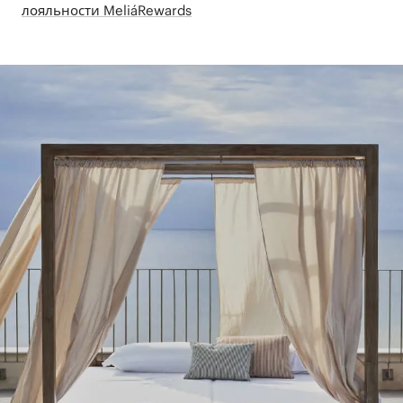
лояльности MeliáRewards