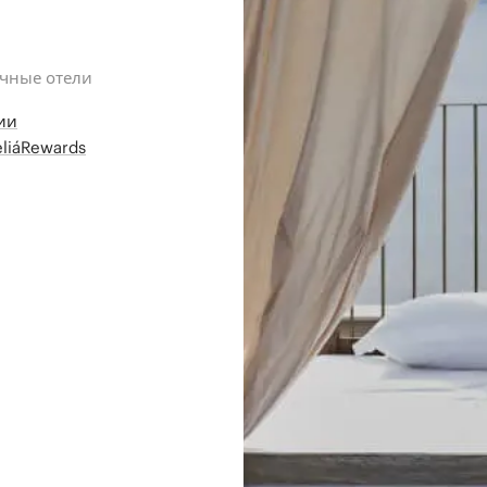
ичные отели
ии
liáRewards