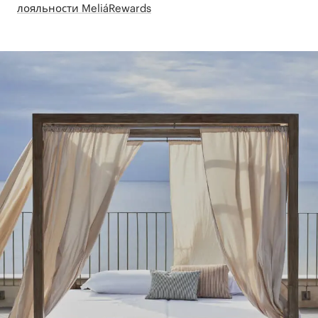
лояльности MeliáRewards