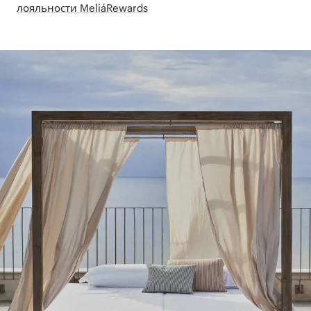
лояльности MeliáRewards