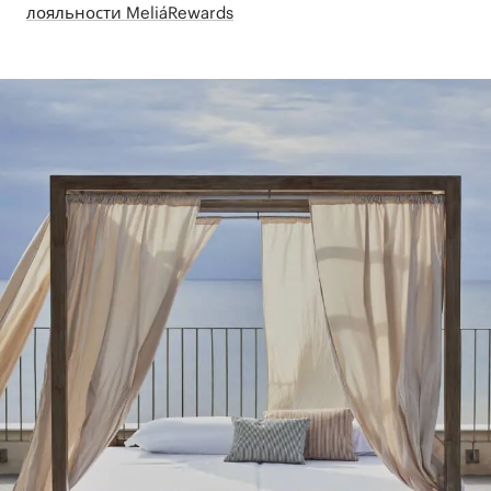
лояльности MeliáRewards