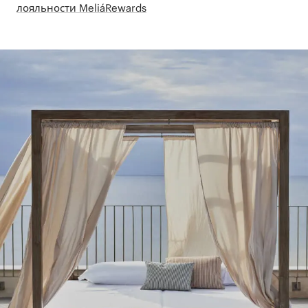
лояльности MeliáRewards