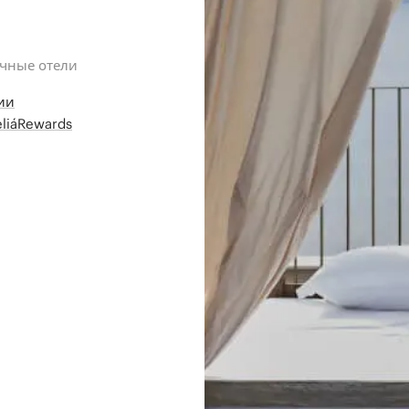
ичные отели
ии
liáRewards