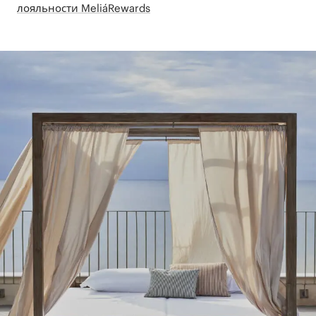
лояльности MeliáRewards