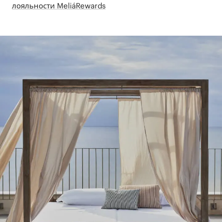
лояльности MeliáRewards