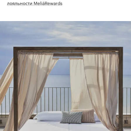
лояльности MeliáRewards