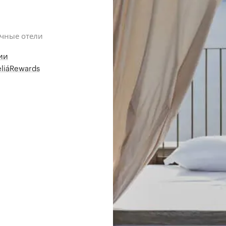
ичные отели
ии
liáRewards