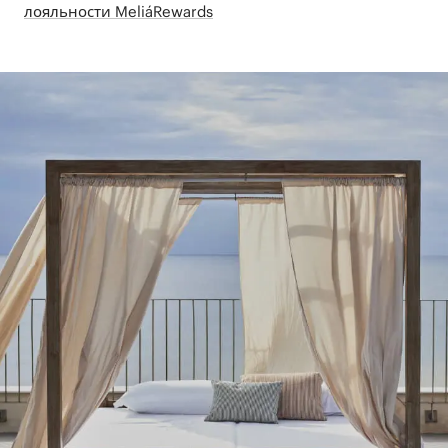
лояльности MeliáRewards