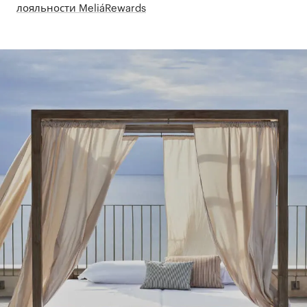
лояльности MeliáRewards