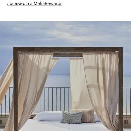
лояльности MeliáRewards