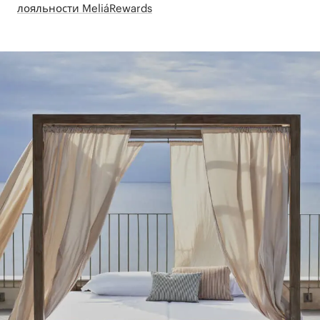
лояльности MeliáRewards