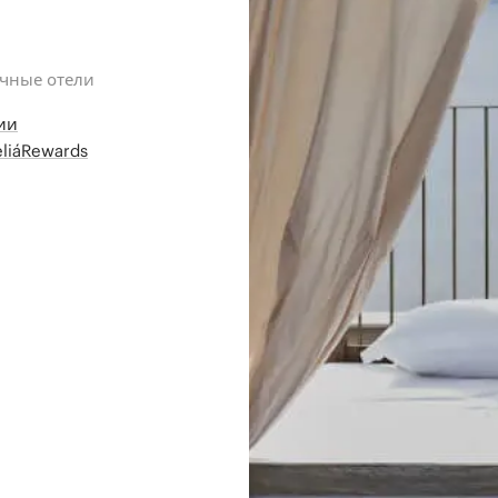
ичные отели
ии
liáRewards