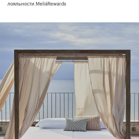
лояльности MeliáRewards