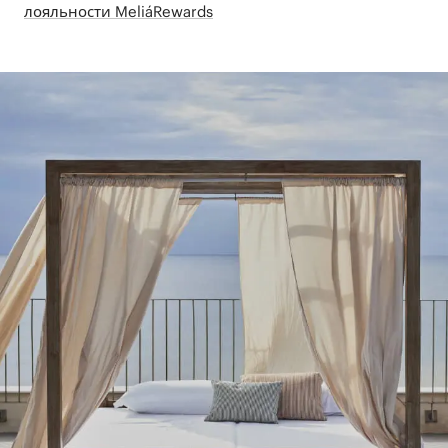
лояльности MeliáRewards