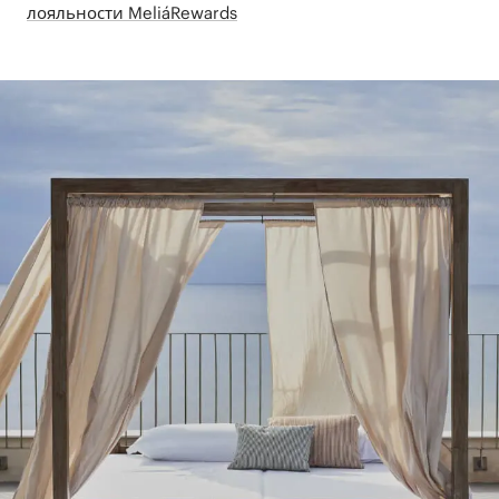
лояльности MeliáRewards