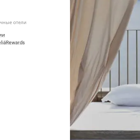
ичные отели
ии
liáRewards