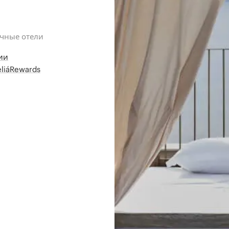
ичные отели
ии
liáRewards