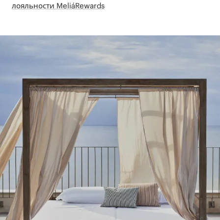
лояльности MeliáRewards