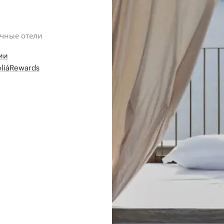
ичные отели
ии
liáRewards