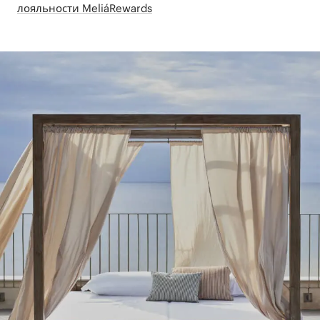
лояльности MeliáRewards