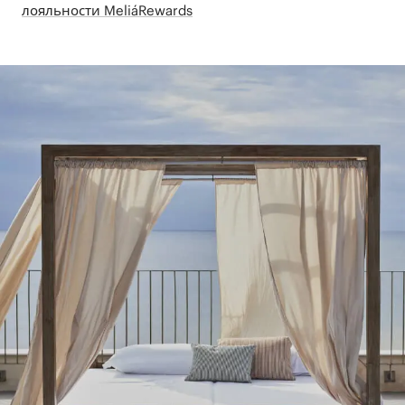
лояльности MeliáRewards