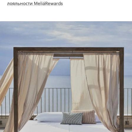
лояльности MeliáRewards