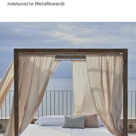
лояльности MeliáRewards