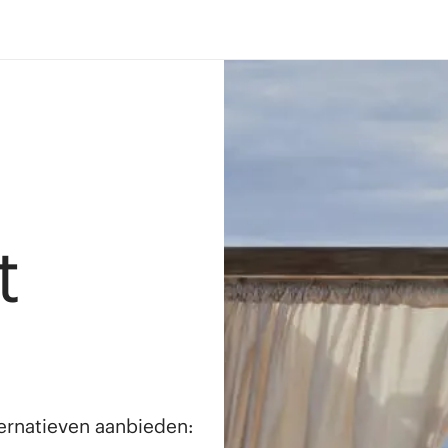
t
lternatieven aanbieden: