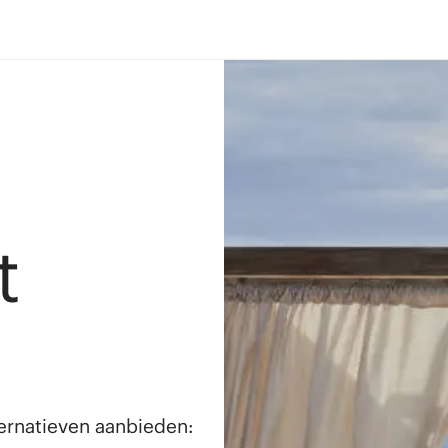
t
lternatieven aanbieden: