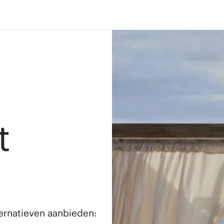
t
lternatieven aanbieden: