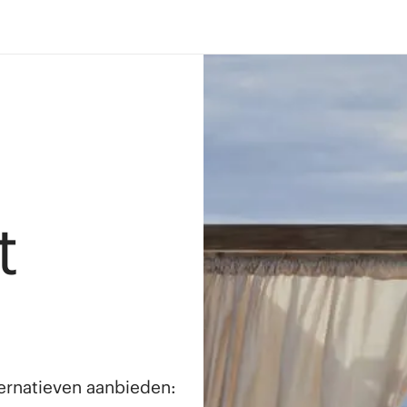
t
lternatieven aanbieden: